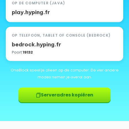
OP DE COMPUTER (JAVA)
play.hyping.fr
OP TELEFOON, TABLET OF CONSOLE (BEDROCK)
bedrock.hyping.fr
Poort
19132
OneBlock speel je alleen op de computer. De vier andere
modes nemen je overal aan.
Serveradres kopiëren