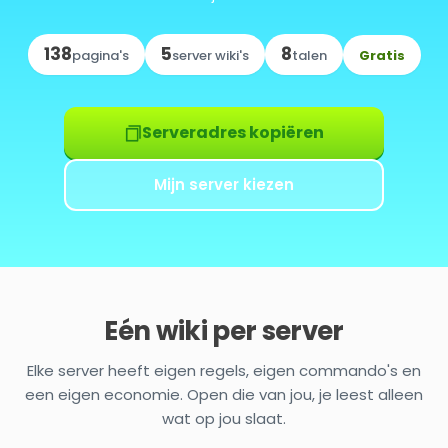
138
5
8
Gratis
pagina's
server wiki's
talen
Serveradres kopiëren
Mijn server kiezen
Eén wiki per server
Elke server heeft eigen regels, eigen commando's en
een eigen economie. Open die van jou, je leest alleen
wat op jou slaat.